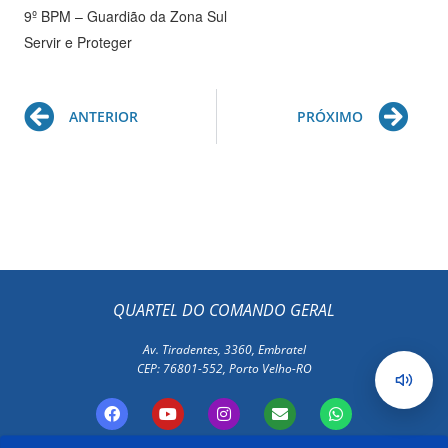
9º BPM – Guardião da Zona Sul
Servir e Proteger
Prev
Ne
ANTERIOR
PRÓXIMO
QUARTEL DO COMANDO GERAL
Av. Tiradentes, 3360, Embratel
CEP: 76801-552, Porto Velho-RO
F
Y
I
E
W
a
o
n
n
h
c
u
s
v
a