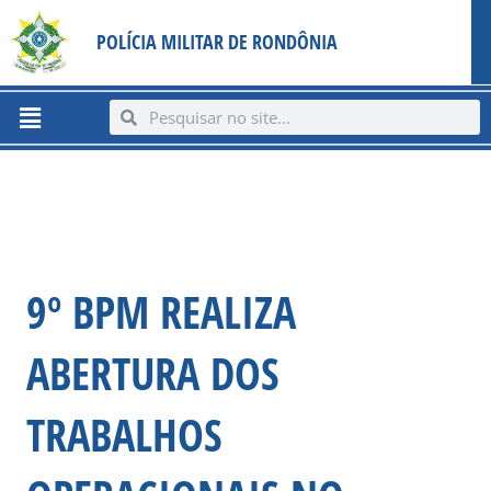
Ir
content
POLÍCIA MILITAR DE RONDÔNIA
para
o
conteúdo
Menu
Search
Search
9º BPM REALIZA
ABERTURA DOS
TRABALHOS