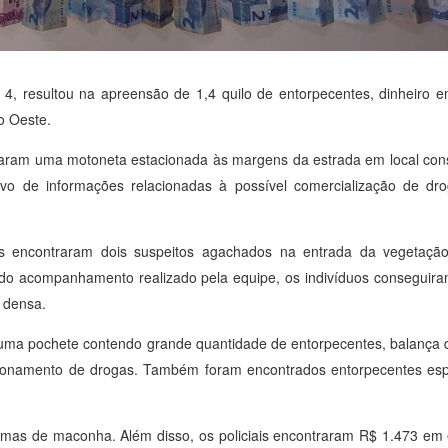
a, 4, resultou na apreensão de 1,4 quilo de entorpecentes, dinheiro e
o Oeste.
lizaram uma motoneta estacionada às margens da estrada em local con
vo de informações relacionadas à possível comercialização de dr
s encontraram dois suspeitos agachados na entrada da vegetaçã
r do acompanhamento realizado pela equipe, os indivíduos conseguir
 densa.
e uma pochete contendo grande quantidade de entorpecentes, balança d
cionamento de drogas. Também foram encontrados entorpecentes espa
mas de maconha. Além disso, os policiais encontraram R$ 1.473 em e