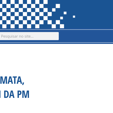
ch
earch
 MATA,
 DA PM