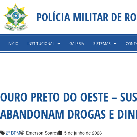
Ir
content
para
POLÍCIA MILITAR DE R
o
conteúdo
INÍCIO
INSTITUCIONAL
GALERIA
SISTEMAS
CONT
OURO PRETO DO OESTE – SU
ABANDONAM DROGAS E DIN
2º BPM
Emerson Soares
5 de junho de 2026