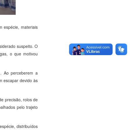
m espécie, materiais
siderado suspeito. O
ogas, o que motivou
o. Ao perceberem a
am escapar devido às
e precisão, rolos de
lhados pelo trajeto
spécie, distribuídos