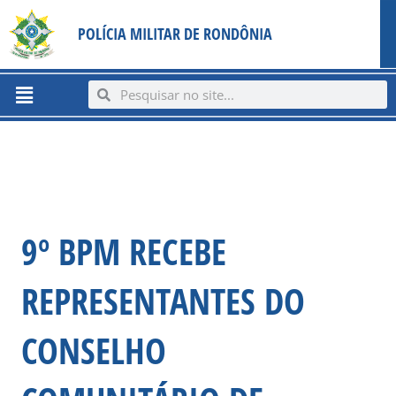
Ir
content
POLÍCIA MILITAR DE RONDÔNIA
para
o
conteúdo
Menu
Search
Search
9º BPM RECEBE
REPRESENTANTES DO
CONSELHO