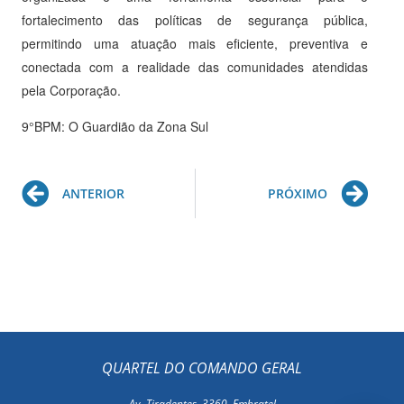
fortalecimento das políticas de segurança pública,
permitindo uma atuação mais eficiente, preventiva e
conectada com a realidade das comunidades atendidas
pela Corporação.
9°BPM: O Guardião da Zona Sul
Prev
Ne
ANTERIOR
PRÓXIMO
QUARTEL DO COMANDO GERAL
Av. Tiradentes, 3360, Embratel