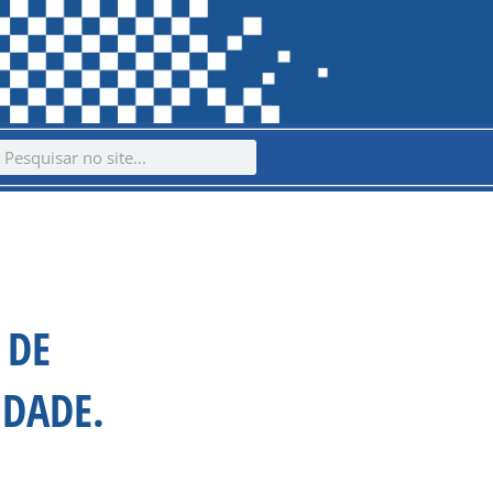
ch
earch
 DE
IDADE.