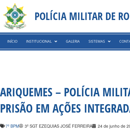
Ir
content
para
POLÍCIA MILITAR DE R
o
conteúdo
INÍCIO
INSTITUCIONAL
GALERIA
SISTEMAS
CONT
ARIQUEMES – POLÍCIA MILI
PRISÃO EM AÇÕES INTEGRAD
7º BPM
3º SGT EZEQUIAS JOSÉ FERREIRA
24 de junho de 2