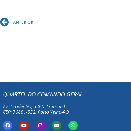
Prev
ANTERIOR
QUARTEL DO COMANDO GERAL
Av. Tiradentes, 3360, Embratel
CEP: 76801-552, Porto Velho-RO
F
Y
I
E
W
a
o
n
n
h