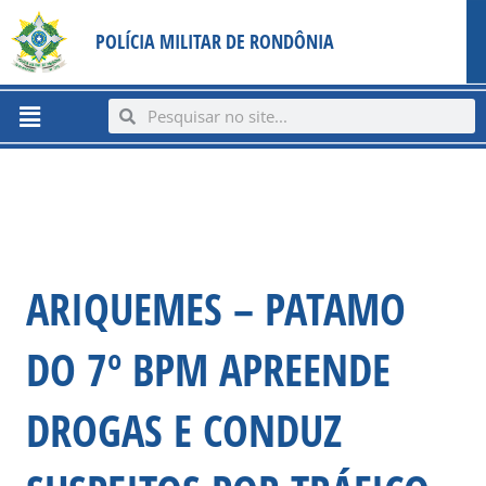
Ir
content
POLÍCIA MILITAR DE RONDÔNIA
para
o
conteúdo
Menu
Search
Search
ARIQUEMES – PATAMO
DO 7º BPM APREENDE
DROGAS E CONDUZ