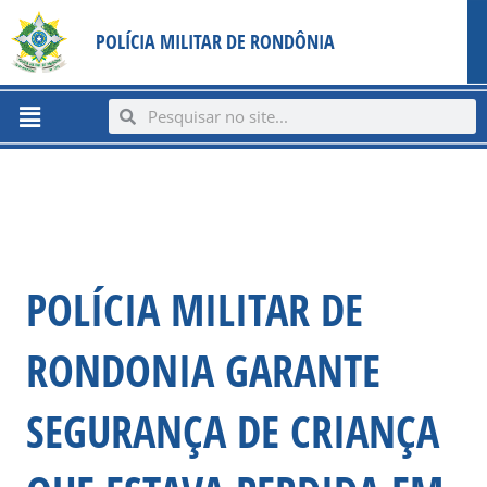
Ir
content
POLÍCIA MILITAR DE RONDÔNIA
para
o
conteúdo
Menu
Search
Search
POLÍCIA MILITAR DE
RONDONIA GARANTE
SEGURANÇA DE CRIANÇA