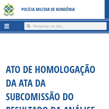
Ir
content
POLÍCIA MILITAR DE RONDÔNIA
para
o
conteúdo
Menu
Search
Search
ATO DE HOMOLOGAÇÃO
DA ATA DA
SUBCOMISSÃO DO