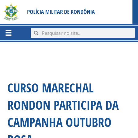
Ir
content
POLÍCIA MILITAR DE RONDÔNIA
para
o
conteúdo
Menu
Search
Search
CURSO MARECHAL
RONDON PARTICIPA DA
CAMPANHA OUTUBRO