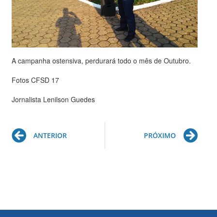
A campanha ostensiva, perdurará todo o mês de Outubro.
Fotos CFSD 17
Jornalista Lenilson Guedes
Prev
Ne
ANTERIOR
PRÓXIMO