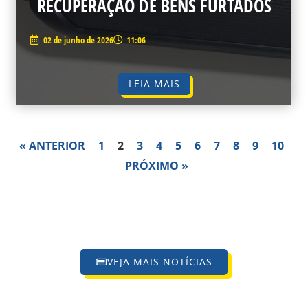
RECUPERAÇÃO DE BENS FURTADOS
02 de junho de 2026
11:06
LEIA MAIS
« ANTERIOR
1
2
3
4
5
6
7
8
9
10
PRÓXIMO »
VEJA MAIS NOTÍCIAS