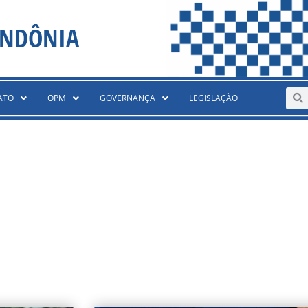
ONDÔNIA
Sear
S
ATO
OPM
GOVERNANÇA
LEGISLAÇÃO