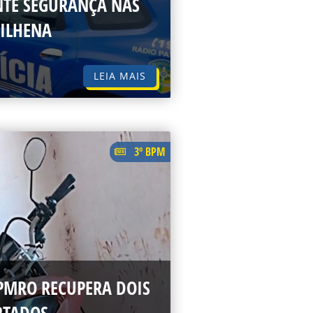
NTE SEGURANÇA NAS
VILHENA
LEIA MAIS
3º BPM
PMRO RECUPERA DOIS