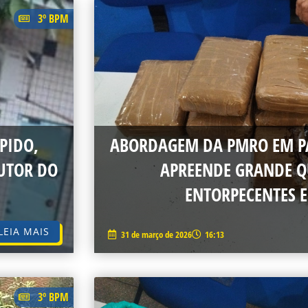
AGE
PAGE
PAGE
PAGE
PAGE
PAGE
PAGE
PAGE
PAGE
PAGE
3º BPM
PIDO,
ABORDAGEM DA PMRO EM PA
UTOR DO
APREENDE GRANDE Q
ENTORPECENTES 
LEIA MAIS
31 de março de 2026
16:13
3º BPM