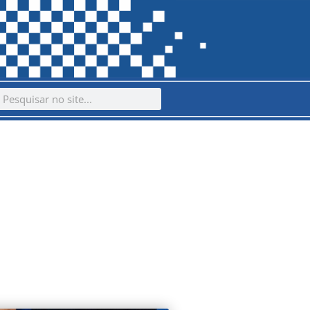
ch
earch