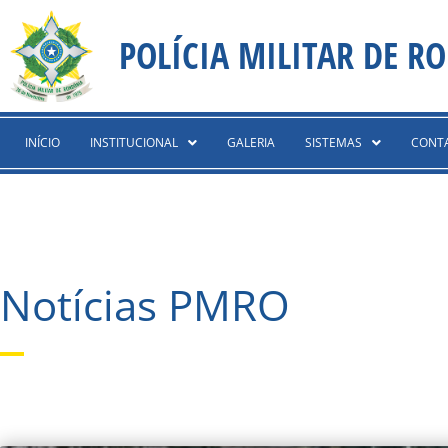
Ir
content
para
POLÍCIA MILITAR DE R
o
conteúdo
INÍCIO
INSTITUCIONAL
GALERIA
SISTEMAS
CONT
Notícias PMRO