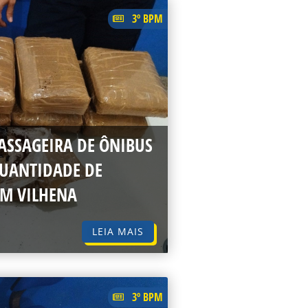
3º BPM
SSAGEIRA DE ÔNIBUS
UANTIDADE DE
EM VILHENA
LEIA MAIS
3º BPM