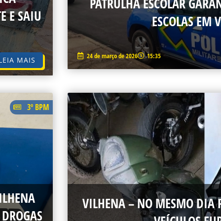
PATRULHA ESCOLAR GARA
E E SAIU
ESCOLAS EM 
24 de março de 2026
15:35
LEIA MAIS
3º BPM
ILHENA
VILHENA – NO MESMO DIA 
E DROGAS