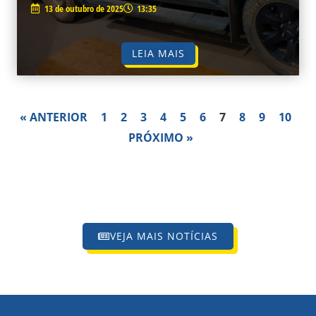
13 de outubro de 2025
13:35
LEIA MAIS
« ANTERIOR
1
2
3
4
5
6
7
8
9
10
PRÓXIMO »
VEJA MAIS NOTÍCIAS