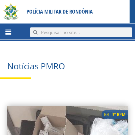
Ir
content
POLÍCIA MILITAR DE RONDÔNIA
para
o
conteúdo
Menu
Search
Search
Notícias PMRO
PAGE
PAGE
PAGE
PAGE
PAGE
PAGE
PAGE
PAGE
PAGE
PAGE
3º BPM