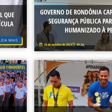
GOVERNO DE RONDÔNIA CAP
AL QUE
SEGURANÇA PÚBLICA PA
ÍCULA
HUMANIZADO À PE
LEIA MAIS
24 de outubro de 2023
09:28
GIO TIRADENTES