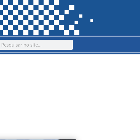
ch
earch