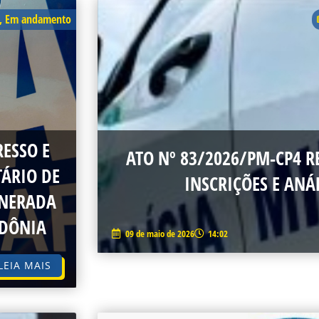
PAGE
PAGE
PAGE
,
Em andamento
ESSO E
ATO Nº 83/2026/PM-CP4 R
ÁRIO DE
INSCRIÇÕES E ANÁL
UNERADA
NDÔNIA
09 de maio de 2026
14:02
LEIA MAIS