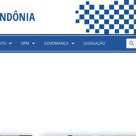
ONDÔNIA
Sear
S
ATO
OPM
GOVERNANÇA
LEGISLAÇÃO