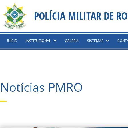
Ir
content
para
POLÍCIA MILITAR DE R
o
conteúdo
INÍCIO
INSTITUCIONAL
GALERIA
SISTEMAS
CONT
Notícias PMRO