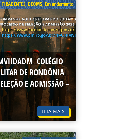
O TIRADENTES
,
DCOMS
,
Em andamento
PMVIIDADM COLÉGIO
ILITAR DE RONDÔNIA
SELEÇÃO E ADMISSÃO –
LEIA MAIS