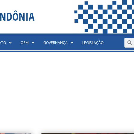
ONDÔNIA
Sear
S
ATO
OPM
GOVERNANÇA
LEGISLAÇÃO