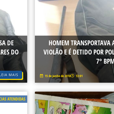
SA DE
HOMEM TRANSPORTAVA A
ARES DO
VIOLÃO E É DETIDO POR POL
7° BP
LEIA MAIS
15 de junho de 2018
13:01
IAS ATENDIDAS