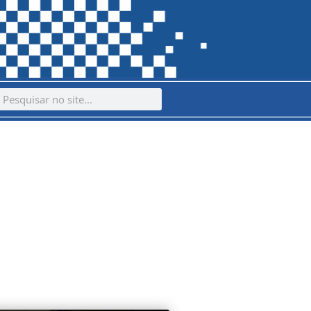
ch
earch