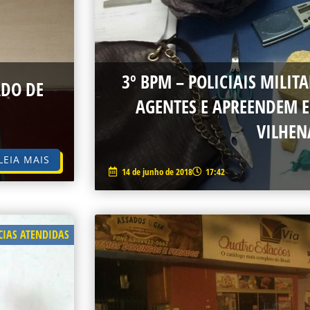
3º BPM – POLICIAIS MILI
DO DE
AGENTES E APREENDEM 
VILHEN
LEIA MAIS
14 de junho de 2018
17:42
IAS ATENDIDAS