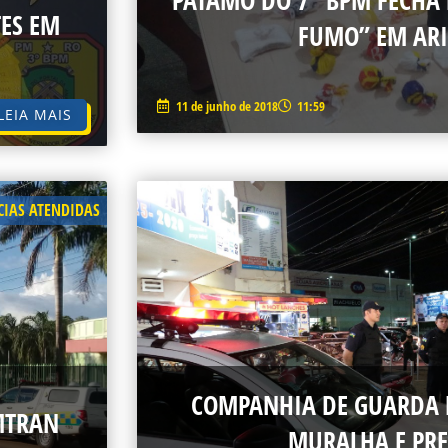
PATAMO DO 7° BPM FECHA
TES EM
FUMO” EM AR
11 de junho de 2018
11:59
LEIA MAIS
IAS ATENDIDAS
COMPANHIA DE GUARDA 
MTRAN
MURALHA E PRE