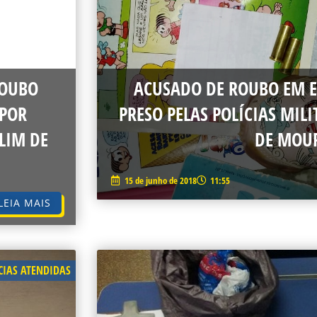
ROUBO
ACUSADO DE ROUBO EM E
 POR
PRESO PELAS POLÍCIAS MILI
LIM DE
DE MOU
15 de junho de 2018
11:55
LEIA MAIS
IAS ATENDIDAS