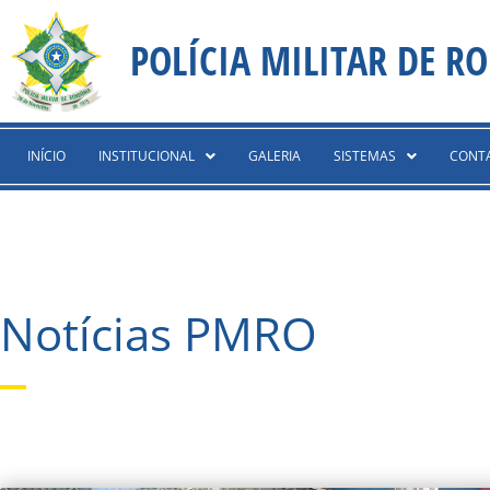
Ir
content
para
POLÍCIA MILITAR DE R
o
conteúdo
INÍCIO
INSTITUCIONAL
GALERIA
SISTEMAS
CONT
Notícias PMRO