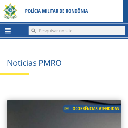
Ir
content
POLÍCIA MILITAR DE RONDÔNIA
para
o
conteúdo
Menu
Search
Search
Notícias PMRO
PAGE
PAGE
PAGE
PAGE
PAGE
PAGE
PAGE
PAGE
PAGE
PAGE
OCORRÊNCIAS ATENDIDAS