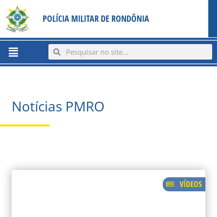
Ir
content
POLÍCIA MILITAR DE RONDÔNIA
para
o
conteúdo
Menu
Search
Search
Notícias PMRO
VÍDEOS