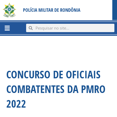
Ir
content
POLÍCIA MILITAR DE RONDÔNIA
para
o
conteúdo
Menu
Search
Search
CONCURSO DE OFICIAIS
COMBATENTES DA PMRO
2022