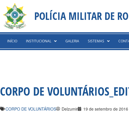
Ir
content
para
POLÍCIA MILITAR DE R
o
conteúdo
INÍCIO
INSTITUCIONAL
GALERIA
SISTEMAS
CONT
CORPO DE VOLUNTÁRIOS_EDIT
CORPO DE VOLUNTÁRIOS
Delzumir
19 de setembro de 2016