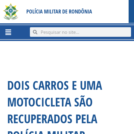
Ir
content
POLÍCIA MILITAR DE RONDÔNIA
para
o
conteúdo
Menu
Search
Search
DOIS CARROS E UMA
MOTOCICLETA SÃO
RECUPERADOS PELA