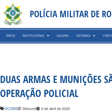
Ir
content
para
POLÍCIA MILITAR DE R
o
conteúdo
INÍCIO
INSTITUCIONAL
GALERIA
SISTEMAS
CONT
DUAS ARMAS E MUNIÇÕES S
OPERAÇÃO POLICIAL
DCOMS
Delzumir
6 de abril de 2020