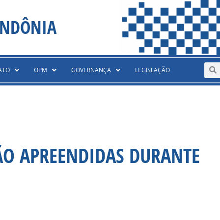
ONDÔNIA
Sear
S
ATO
OPM
GOVERNANÇA
LEGISLAÇÃO
ÃO APREENDIDAS DURANTE