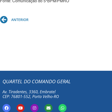
Fonte: Comunicação do 5ºBPM/PMRO
Prev
ANTERIOR
QUARTEL DO COMANDO GERAL
Av. Tiradentes, 3360, Embratel
CEP: 76801-552, Porto Velho-RO
F
Y
I
E
W
a
o
n
n
h