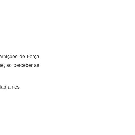
uarnições de Força
ue, ao perceber as
lagrantes.