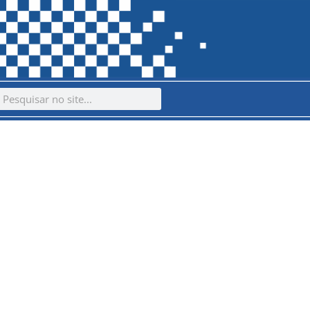
ch
earch