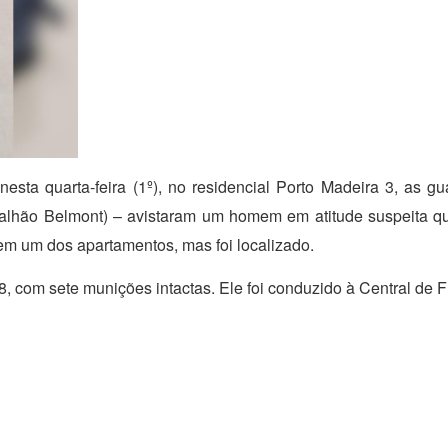
sta quarta-feira (1º), no residencial Porto Madeira 3, as g
atalhão Belmont) – avistaram um homem em atitude suspeita q
r em um dos apartamentos, mas foi localizado.
8, com sete munições intactas. Ele foi conduzido à Central de F