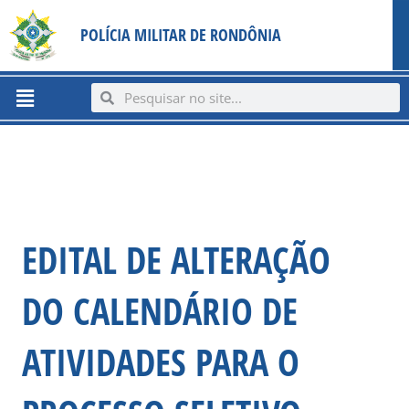
Ir
content
POLÍCIA MILITAR DE RONDÔNIA
para
o
conteúdo
Menu
Search
Search
EDITAL DE ALTERAÇÃO
DO CALENDÁRIO DE
ATIVIDADES PARA O