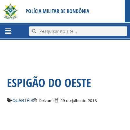
Ir
content
POLÍCIA MILITAR DE RONDÔNIA
para
o
conteúdo
Menu
Search
Search
ESPIGÃO DO OESTE
QUARTÉIS
Delzumir
29 de julho de 2016