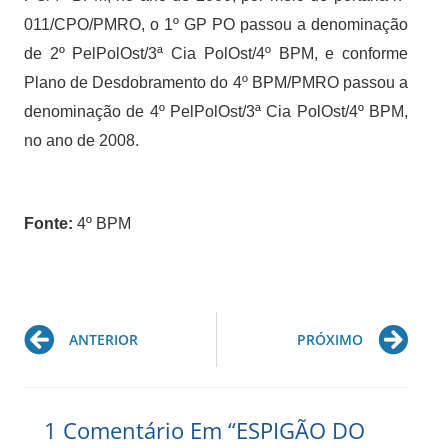
011/CPO/PMRO, o 1º GP PO passou a denominação
de 2º PelPolOst/3ª Cia PolOst/4º BPM, e conforme
Plano de Desdobramento do 4º BPM/PMRO passou a
denominação de 4º PelPolOst/3ª Cia PolOst/4º BPM,
no ano de 2008.
Fonte:
4º BPM
Prev
Ne
ANTERIOR
PRÓXIMO
1 Comentário Em “ESPIGÃO DO