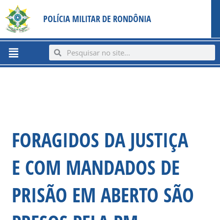
Ir
content
POLÍCIA MILITAR DE RONDÔNIA
para
o
conteúdo
Menu
Search
Search
FORAGIDOS DA JUSTIÇA
E COM MANDADOS DE
PRISÃO EM ABERTO SÃO