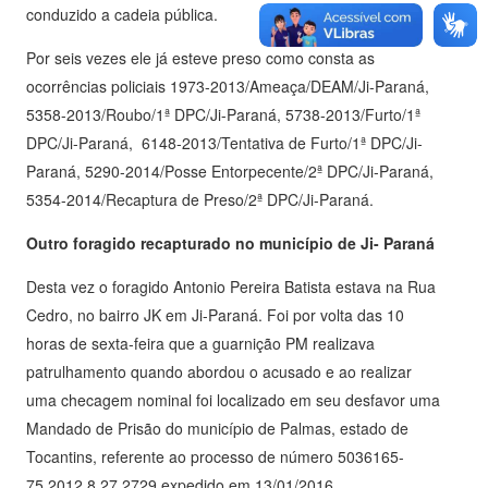
conduzido a cadeia pública.
Por seis vezes ele já esteve preso como consta as
ocorrências policiais 1973-2013/Ameaça/DEAM/Ji-Paraná,
5358-2013/Roubo/1ª DPC/Ji-Paraná, 5738-2013/Furto/1ª
DPC/Ji-Paraná, 6148-2013/Tentativa de Furto/1ª DPC/Ji-
Paraná, 5290-2014/Posse Entorpecente/2ª DPC/Ji-Paraná,
5354-2014/Recaptura de Preso/2ª DPC/Ji-Paraná.
Outro foragido recapturado no município de Ji- Paraná
Desta vez o foragido Antonio Pereira Batista estava na Rua
Cedro, no bairro JK em Ji-Paraná. Foi por volta das 10
horas de sexta-feira que a guarnição PM realizava
patrulhamento quando abordou o acusado e ao realizar
uma checagem nominal foi localizado em seu desfavor uma
Mandado de Prisão do município de Palmas, estado de
Tocantins, referente ao processo de número 5036165-
75.2012.8.27.2729 expedido em 13/01/2016.