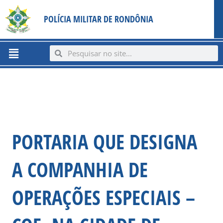
Ir
content
POLÍCIA MILITAR DE RONDÔNIA
para
o
conteúdo
Menu
Search
Search
PORTARIA QUE DESIGNA
A COMPANHIA DE
OPERAÇÕES ESPECIAIS –