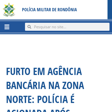
Ir
content
POLÍCIA MILITAR DE RONDÔNIA
para
o
conteúdo
Menu
Search
Search
FURTO EM AGÊNCIA
BANCÁRIA NA ZONA
NORTE: POLÍCIA É