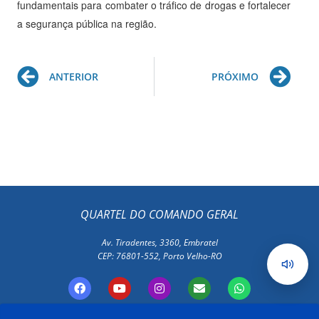
fundamentais para combater o tráfico de drogas e fortalecer
a segurança pública na região.
Prev
Ne
ANTERIOR
PRÓXIMO
QUARTEL DO COMANDO GERAL
Av. Tiradentes, 3360, Embratel
CEP: 76801-552, Porto Velho-RO
F
Y
I
E
W
a
o
n
n
h
c
u
s
v
a
e
t
t
e
t