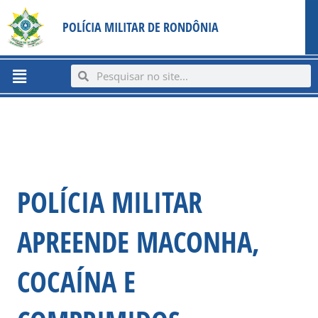
Ir
content
POLÍCIA MILITAR DE RONDÔNIA
para
o
conteúdo
Menu
Search
Search
POLÍCIA MILITAR
APREENDE MACONHA,
COCAÍNA E