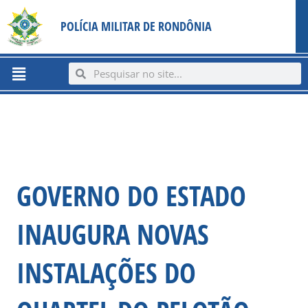
Ir
content
POLÍCIA MILITAR DE RONDÔNIA
para
o
conteúdo
Menu
Search
Search
GOVERNO DO ESTADO
INAUGURA NOVAS
INSTALAÇÕES DO