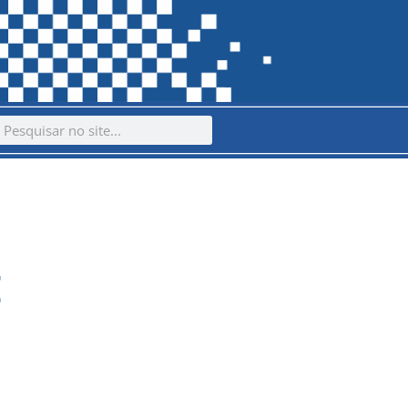
ch
earch
E