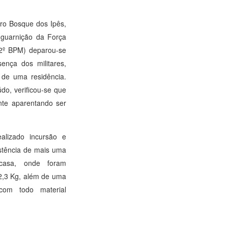
rro Bosque dos Ipês,
a guarnição da Força
 (2º BPM) deparou-se
nça dos militares,
 de uma residência.
do, verificou-se que
nte aparentando ser
ealizado incursão e
stência de mais uma
casa, onde foram
2,3 Kg, além de uma
com todo material