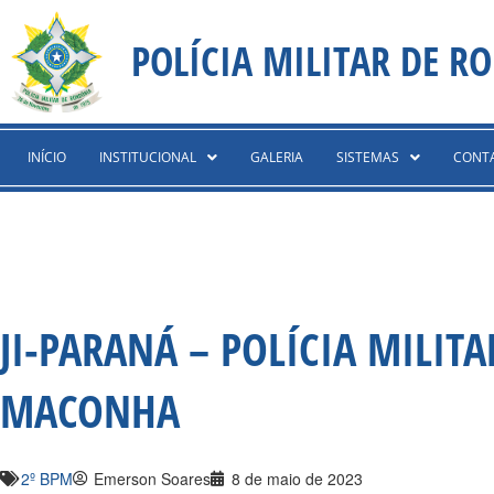
Ir
content
para
POLÍCIA MILITAR DE R
o
conteúdo
INÍCIO
INSTITUCIONAL
GALERIA
SISTEMAS
CONT
JI-PARANÁ – POLÍCIA MILIT
MACONHA
2º BPM
Emerson Soares
8 de maio de 2023