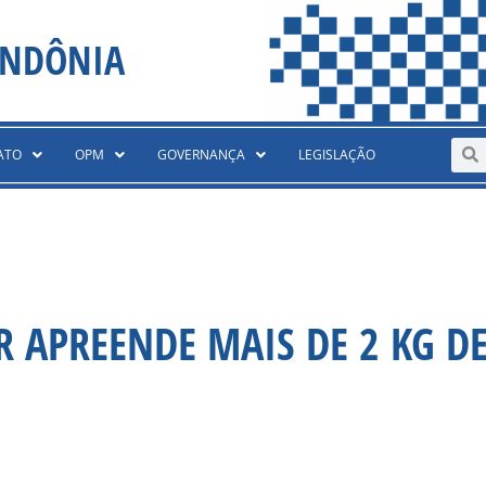
ONDÔNIA
Sear
S
ATO
OPM
GOVERNANÇA
LEGISLAÇÃO
AR APREENDE MAIS DE 2 KG D