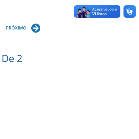
Next
PRÓXIMO
 De 2