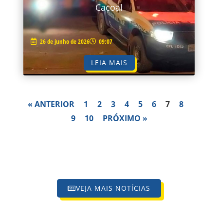
Cacoal
26 de junho de 2026
09:07
LEIA MAIS
« ANTERIOR
1
2
3
4
5
6
7
8
9
10
PRÓXIMO »
VEJA MAIS NOTÍCIAS