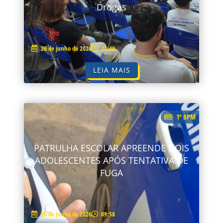
Drogas
26 de junho de 2026
11:40
LEIA MAIS
1º BPM
PATRULHA ESCOLAR APREENDE DOIS
ADOLESCENTES APÓS TENTATIVA DE
FUGA
26 de junho de 2026
09:58