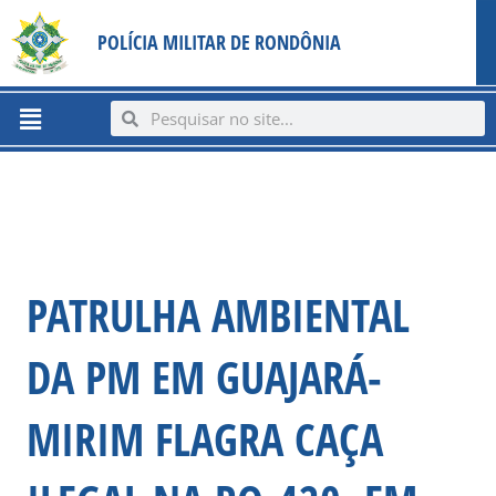
Ir
content
POLÍCIA MILITAR DE RONDÔNIA
para
o
conteúdo
Menu
Search
Search
PATRULHA AMBIENTAL
DA PM EM GUAJARÁ-
MIRIM FLAGRA CAÇA