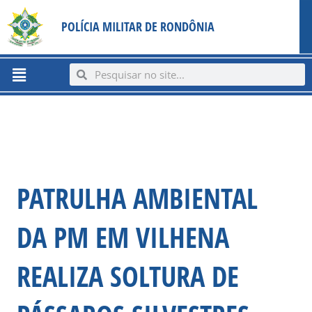
Ir
content
POLÍCIA MILITAR DE RONDÔNIA
para
o
conteúdo
Menu
Search
Search
PATRULHA AMBIENTAL
DA PM EM VILHENA
REALIZA SOLTURA DE