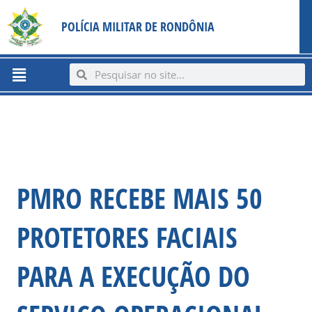
Ir
content
POLÍCIA MILITAR DE RONDÔNIA
para
o
conteúdo
Menu
Search
Search
PMRO RECEBE MAIS 50
PROTETORES FACIAIS
PARA A EXECUÇÃO DO