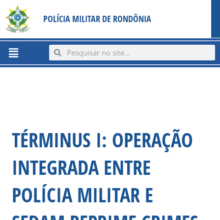
Ir
content
POLÍCIA MILITAR DE RONDÔNIA
para
o
conteúdo
Menu
Search
Search
TÉRMINUS I: OPERAÇÃO
INTEGRADA ENTRE
POLÍCIA MILITAR E